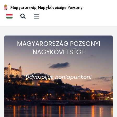
Magyarország Nagykövetsége Pozsony
Open main menu
MAGYARORSZÁG POZSONYI
NAGYKÖVETSÉGE
Üdvözöljük honlapunkon!