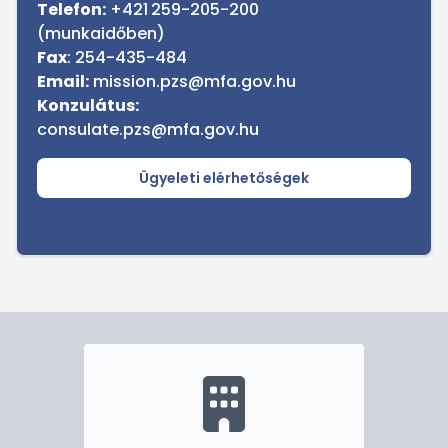
Telefon:
+421
259-205-200
(munkaidőben)
Fax
: 254-435-484
Email:
mission.pzs@mfa.gov.hu
Konzulátus:
consulate.pzs@mfa.gov.hu
Ügyeleti elérhetőségek