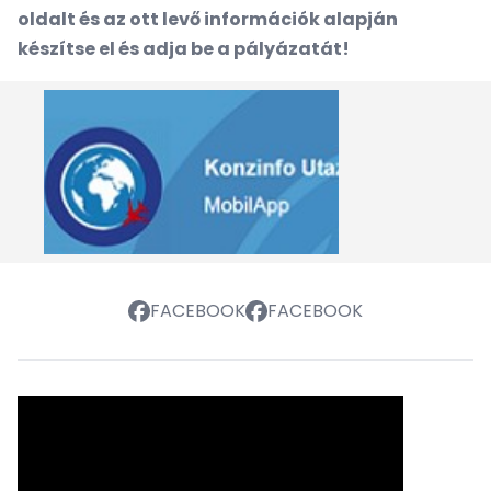
oldalt és az ott levő információk alapján
készítse el és adja be a pályázatát!
FACEBOOK
FACEBOOK