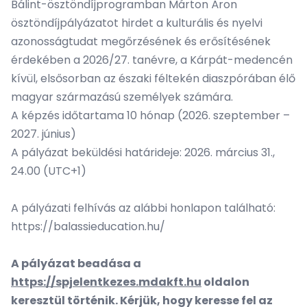
Bálint-ösztöndíjprogramban Márton Áron
ösztöndíjpályázatot hirdet a kulturális és nyelvi
azonosságtudat megőrzésének és erősítésének
érdekében a 2026/27. tanévre, a Kárpát-medencén
kívül, elsősorban az északi féltekén diaszpórában élő
magyar származású személyek számára.
A képzés időtartama 10 hónap (2026. szeptember –
2027. június)
A pályázat beküldési határideje: 2026. március 31.,
24.00 (UTC+1)
A pályázati felhívás az alábbi honlapon található:
https://balassieducation.hu/
A pályázat beadása a
https://spjelentkezes.mdakft.hu
oldalon
keresztül történik. Kérjük, hogy keresse fel az