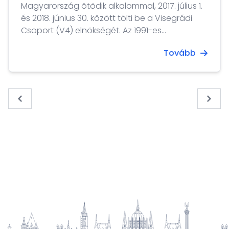
Magyarország ötödik alkalommal, 2017. július 1.
és 2018. június 30. között tölti be a Visegrádi
Csoport (V4) elnökségét. Az 1991-es
megalakulása óta a kölcsönös bizalomra, a
Tovább
rugalmasságra, és a közös hagyományokra,
értékekre, érdekekre épülő visegrádi
együttműködés jelentősége a közelmúltban
tovább nőtt.
« Previous
Next 