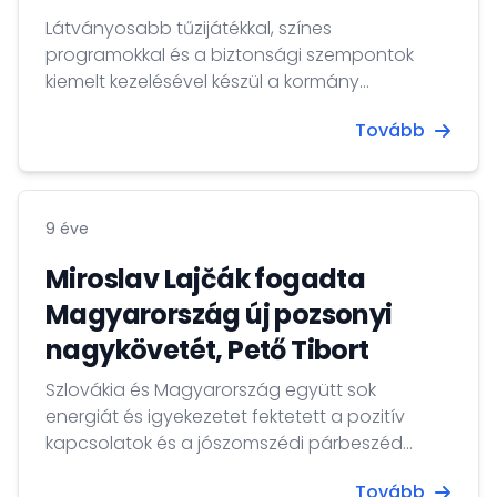
Orvostudományi Karán most bemutatott
Látványosabb tűzijátékkal, színes
mostani kiállítási anyag. A tizenhárom panelből
programokkal és a biztonsági szempontok
álló tárlatot Szabó József, Magyarország
kiemelt kezelésével készül a kormány
Pozsonyi Nagykövetségének ideiglenes
augusztus 20. megünneplésére. A magyar
ügyvivője nyitotta meg, Karol Mičieta, a
Tovább
államiság megőrzésének fontosságáról és az
Comenius Egyetem rektora, Juraj Šteňo, a kar
ünnepi programsorozat részleteiről volt szó
dékánja, valamint Eliška Kubíková, a kar dékán-
azon a sajtótájékoztatón, amelyet Kara Ákos,
helyettese társaságában.
a Nemzeti Fejlesztési Minisztérium államtitkára
9 éve
és Guller Zoltán, a Magyar Turisztikai
Ügynökség vezérigazgatója tartott az
Miroslav Lajčák fogadta
Országház Vadásztermében 2017. augusztus
Magyarország új pozsonyi
10-én.
nagykövetét, Pető Tibort
Szlovákia és Magyarország együtt sok
energiát és igyekezetet fektetett a pozitív
kapcsolatok és a jószomszédi párbeszéd
kiépítésébe. Ennek a folyamatnak az
Tovább
eredményei mindkét fél és mindkét állam