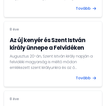
nagykövet beszédében hangsúlyozta, olyan
Tovább
személyiségek kapnak kitüntetést, akik
nemzetünkért dolgoznak, az elismerés
azonban felelősséggel is jár.
8 éve
Az új kenyér és Szent István
király ünnepe a Felvidéken
Augusztus 20-án, Szent István király napján a
felvidéki magyarság is méltó módon
emlékezett szent királyunkra és az ő
örökségére: ezeréves államiságunkra.
Tovább
8 éve