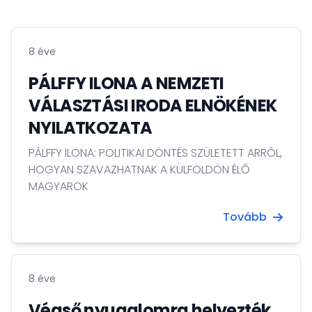
8 éve
PÁLFFY ILONA A NEMZETI
VÁLASZTÁSI IRODA ELNÖKÉNEK
NYILATKOZATA
PÁLFFY ILONA: POLITIKAI DÖNTÉS SZÜLETETT ARRÓL,
HOGYAN SZAVAZHATNAK A KÜLFÖLDÖN ÉLŐ
MAGYAROK
Tovább
8 éve
Végső nyugalomra helyezték