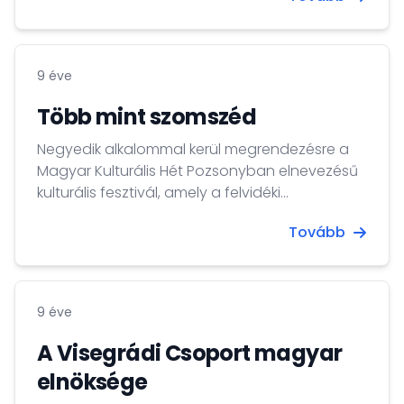
polgárai számára hasznosak. Ezt ma Miroslav
Lajčák külügyminiszter nyilatkozta, miután
találkozott Petö Tiborral, Magyarország új
9 éve
szlovákiai nagykövetével.
Több mint szomszéd
Negyedik alkalommal kerül megrendezésre a
Magyar Kulturális Hét Pozsonyban elnevezésű
kulturális fesztivál, amely a felvidéki
magyarokon kívül a szlovákokat és a turistákat
Tovább
is meg kívánja szólítani, közelebb hozva
hozzájuk a világszínvonalú magyar kultúrát.
9 éve
A Visegrádi Csoport magyar
elnöksége