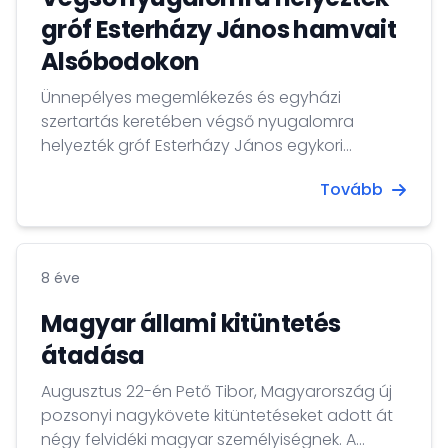
gróf Esterházy János hamvait
Alsóbodokon
Ünnepélyes megemlékezés és egyházi
szertartás keretében végső nyugalomra
helyezték gróf Esterházy János egykori
szlovákiai magyar politikusról.
Tovább
8 éve
Magyar állami kitüntetés
átadása
Augusztus 22-én Pető Tibor, Magyarország új
pozsonyi nagykövete kitüntetéseket adott át
négy felvidéki magyar személyiségnek. A