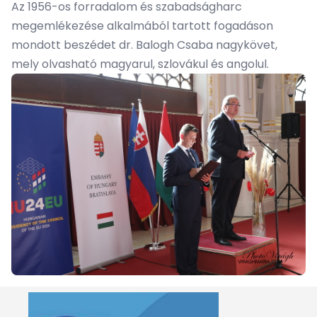
Az 1956-os forradalom és szabadságharc
megemlékezése alkalmából tartott fogadáson
mondott beszédet dr. Balogh Csaba nagykövet,
mely olvasható
magyarul
,
szlovákul
és
angolul
.