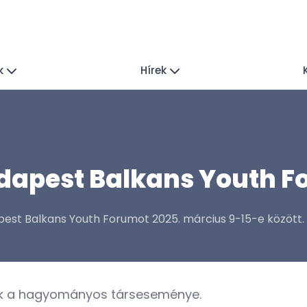
k
Hírek
udapest Balkans Youth 
pest Balkans Youth Forumot 2025. március 9-15-e között.
ak a hagyományos társeseménye.