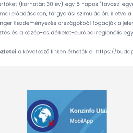
kértőket (korhatár: 30 év) egy 5 napos "tavaszi e
kmai előadásokon, tárgyalási szimuláción, illetve
enger Kezdeményezés országokból fogadják a jelen
ztés és a közép-és délkelet-európai regionális eg
zletei
a következő linken érhetők el:
https://buda