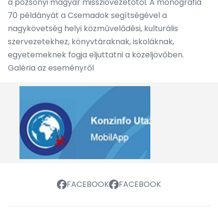
a pozsonyi magyar misszióvezetőtől. A monográfia
70 példányát a Csemadok segítségével a
nagykövetség helyi közművelődési, kulturális
szervezetekhez, könyvtáraknak, iskoláknak,
egyetemeknek fogja eljuttatni a közeljövőben.
Galéria az eseményről
FACEBOOK
FACEBOOK