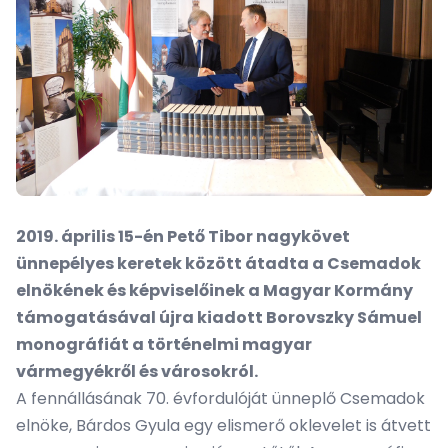
2019. április 15-én Pető Tibor nagykövet
ünnepélyes keretek között átadta a Csemadok
elnökének és képviselőinek a Magyar Kormány
támogatásával újra kiadott Borovszky Sámuel
monográfiát a történelmi magyar
vármegyékről és városokról.
A fennállásának 70. évfordulóját ünneplő Csemadok
elnöke, Bárdos Gyula egy elismerő oklevelet is átvett