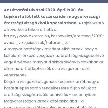
Az Oktatási Hivatal 2020. április 30-án
tájékoztatót tett közzé az idei magyarországi
érettségi vizsgákkal kapcsolatban.
A tájékoztató
a következő linken érhető el:
https://www.oktatas.hu/kozneveles/erettsegi/2020t
avaszi_vizsgaidoszak/hataron_tul
A magyar hatóságok mindent elkövetnek, hogy a
külföldről érkező vizsgázók az érettségi vizsgabehívó
vagy érvényes magyar diákigazolvány birtokában az
államhatárt átléphessék és a vizsgákon részt
vehessenek.
Kérjük a vizsgázókat, gondoskodjanak arról, hogy a
határátlépés során rendelkezésre álljon náluk az
érettségi vizsgára szóló behívó és – amennyiben
Magyarországon járnak középiskolába – a
magyarországi diákigazolvány. A vizsgabehívót a