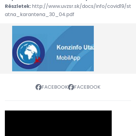
Részletek:
http://www.uvzsr.sk/docs/info/covid19/st
atna_karantena_30_04.pdf
FACEBOOK
FACEBOOK