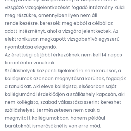
vizsgázó vizsgajelentkezését fogadó intézmény küldi
meg részükre, amennyiben ilyen nem áll
rendelkezésre, keressék meg ebből a célból az
adott intézményt, ahol a vizsgára jelentkeztek. Az
elektronikusan megkapott vizsgabehívó egyszerű
nyomtatása elegendő.
Az érettségi céljából érkezőknek nem kell 14 napos
karanténba vonulniuk.
Szálláshelyek központi kijelölésére nem kerül sor, a
kollégiumok azonban megnyitásra kerültek, fogadják
a tanulókat. Aki eleve kollégista, elsősorban saját
kollégiumánál érdeklődjön a szálláshely kapcsán, aki
nem kollégista, szabad választása szerint kereshet
szálláshelyet, természetesen nem csak a
megnyitott kollégiumokban, hanem például
barátoknál, ismerősöknél is van erre mód.