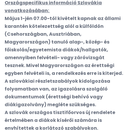
Országspecifikus információ Szlovákia
vonatkozásában:
Május 1-jén 07.00-tól kivételt kapnak az állami
karantén kötelezettség alól a külföldön
(Csehországban, Ausztriában,
Magyarországon) tanuló alap-, közép- és
főiskolás/egyetemista diákok/hallgatók,
amennyiben felvételi- vagy záróvizsgát
tesznek. Mivel Magyarországon az érettségi
egyben felvételi is, a rendelkezés erre is kiterjed.
A szlovákiai részletszabályok kidolgozása
folyamatban van, az igazolásra szolgáló
dokumentumok (érettségi behívó vagy
diákigazolvány) megléte szükséges.
A szlovák országos tisztifőorvos új rendelete
értelmében a diákok kísérői számára is
enyhítettek a korlátozó szabályokon.